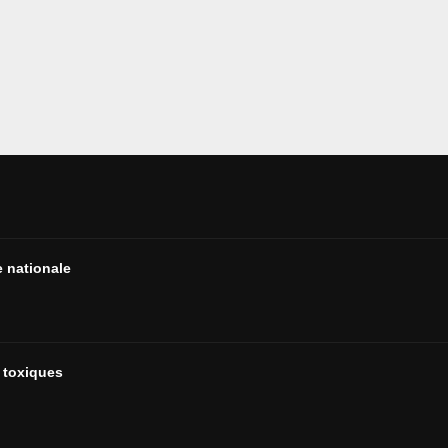
e nationale
s toxiques