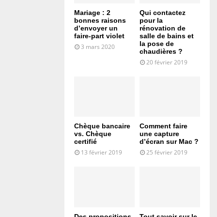
Mariage : 2
Qui contactez
bonnes raisons
pour la
d’envoyer un
rénovation de
faire-part violet
salle de bains et
la pose de
3 mars 2020
chaudières ?
20 février 2019
Chèque bancaire
Comment faire
vs. Chèque
une capture
certifié
d’écran sur Mac ?
13 février 2019
25 février 2019
Des propositions
Tout savoir sur le