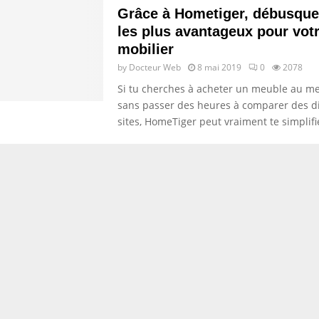
Grâce à Hometiger, débusquez
les plus avantageux pour vot
mobilier
by
Docteur Web
8 mai 2019
0
2078
Si tu cherches à acheter un meuble au mei
sans passer des heures à comparer des d
sites, HomeTiger peut vraiment te simplifie