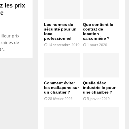
 les prix
re
Les normes de
Que contient le
sécurité pour un
contrat de
local
location
lleur prix
professionnel
saisonnière ?
izaines de
14 septembre 2019
1 mars 2020
r...
Comment éviter
Quelle déco
les malfaçons sur
industrielle pour
un chantier ?
une chambre ?
28 février 2026
5 janvier 2019