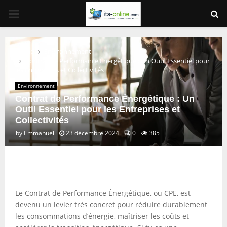
PRIMARY
MENU
Home
Environnement
Contrat de Performance Énergétique : Un Outil Essentiel pour
les Entreprises et Collectivités
Environnement
Contrat de Performance Énergétique : Un
Outil Essentiel pour les Entreprises et
Collectivités
by
Emmanuel
23 décembre 2024
0
385
Le Contrat de Performance Énergétique, ou CPE, est
devenu un levier très concret pour réduire durablement
les consommations d’énergie, maîtriser les coûts et